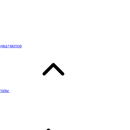
одка+мотор
торы